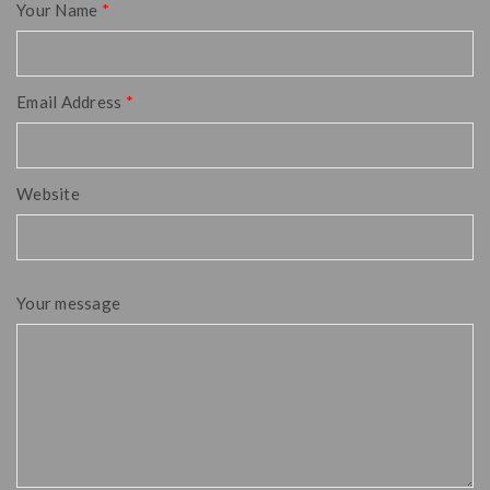
Your Name
*
Email Address
*
Website
Your message